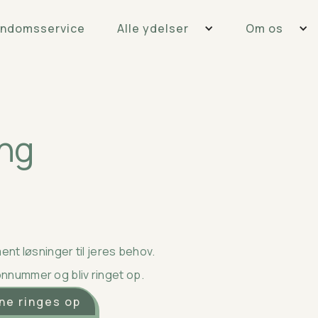
endomsservice
Alle ydelser
Om os
ing
nt løsninger til jeres behov.
fonnummer og bliv ringet op.