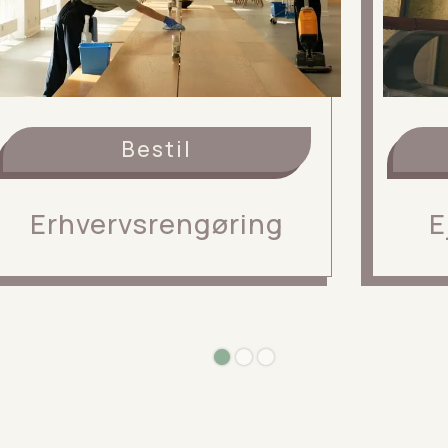
Bestil
Erhvervsrengøring
E