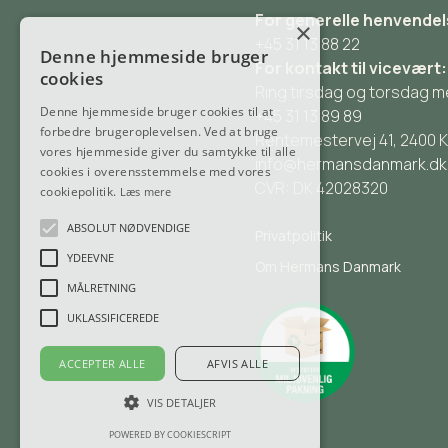
vil
For generelle henvendel
×
vi
+45 31 13 88 22
meget
Denne hjemmeside bruger
For kontakt til vicevært:
cookies
gerne
Ring tirsdag og torsdag m
fortælle
Denne hjemmeside bruger cookies til at
+45 31 13 89 89
mere.
forbedre brugeroplevelsen. Ved at bruge
Rentemestervej 41, 2400
vores hjemmeside giver du samtykke til alle
Tag
info@hermansdanmark.dk
cookies i overensstemmelse med vores
en
CVR: DK 42028320
cookiepolitik.
Læs mere
snak
med
ABSOLUT NØDVENDIGE
Privatpolitik
en
YDEEVNE
Om Hermans Danmark
af
MÅLRETNING
vores
UKLASSIFICEREDE
dygtige
servicemedarbej
ACCEPTER ALLE
AFVIS ALLE
om
hvorvidt
VIS DETALJER
det
POWERED BY COOKIESCRIPT