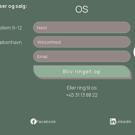
OS
ser og salg:
ellem 9–12
 København
Eller ring til os
+45 31 13 88 22
dere,
Facebook
Linkedin