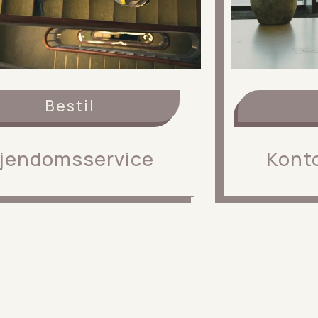
Bestil
jendomsservice
Kont