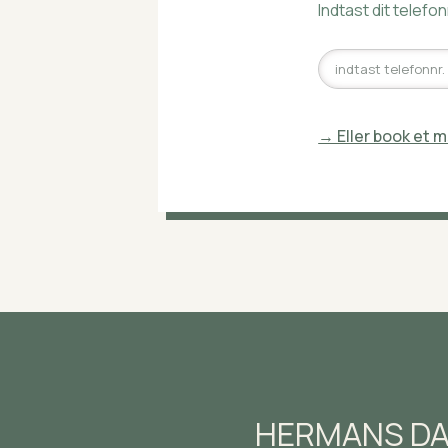
Indtast dit telef
Kontakt
Os
→ Eller book et m
Hvis
du
stadig
er
i
tvivl
om,
hvad
det
drejer
sig
HERMANS D
om,